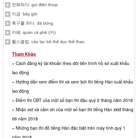
전화하다: gọi điện thoại
지금: bây giờ
축구를 하다: đá bóng
카페: quán cà phê (카)
헬스클럽: câu lạc bộ thể dục thể thao
Tham Khảo
» Cách đăng ký tài khoản theo dõi tiến trình hồ sơ xuất khẩu
lao động
» Hướng dẫn xem điểm thi và xem lịch thi tiếng Hàn xuất khẩu
lao động
» Điểm thi CBT của một số bạn thi đậu quý 2 tháng năm 2018
» Nhận xet và cảm ơn của một số bạn thi tiếng Hàn xklđ tháng
06 năm 2018
» Những bạn thi đỗ tiềng Hàn đăc biệt trên máy tính quý 1
năm 2018