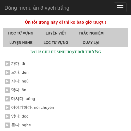
Dùng menu ấn 3 vạch trắng
Toggl
navig
Ôn tốt trong này đi thi ko bao giờ trượt !
HỌC TỪ VỰNG
LUYỆN VIẾT
TRẮC NGHIỆM
LUYỆN NGHE
LỌC TỪ VỰNG
QUAY LẠI
BÀI 03 CHỦ ĐỀ SINH HOẠT ĐỜI THƯỜNG
가다: đi
오다: đến
자다: ngủ
먹다: ăn
마시다: uống
이야기하다: nói chuyện
읽다: đọc
듣다: nghe