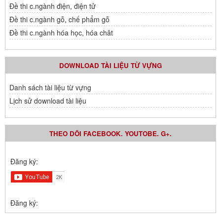
Đề thi c.ngành điện, điện tử
Đề thi c.ngành gỗ, chế phẩm gỗ
Đề thi c.ngành hóa học, hóa chât
DOWNLOAD TÀI LIỆU TỪ VỰNG
Danh sách tài liệu từ vựng
Lịch sử download tài liệu
THEO DÕI FACEBOOK. YOUTOBE. G+.
Đăng ký:
Đăng ký: