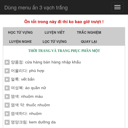
Dùng menu ấn 3 vạch trắng
Toggl
navig
Ôn tốt trong này đi thi ko bao giờ trượt !
HỌC TỪ VỰNG
LUYỆN VIẾT
TRẮC NGHIỆM
LUYỆN NGHE
LỌC TỪ VỰNG
QUAY LẠI
THỜI TRANG VÀ TRANG PHỤC PHẦN MỘT
양품점: cửa hàng bán hàng nhập khẩu
어울리다: phù hợp
얼룩: vết bẩn
여성복: áo quần nữ
염색: nhuộm màu
염색 약: thuốc nhuộm
염색하다: nhuộm
영양크림: kem dưỡng da