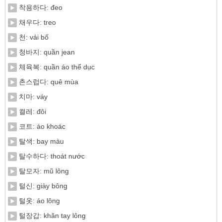
착용하다: đeo
채우다: treo
천: vải bố
청바지: quần jean
체육복: quần áo thể dục
촌스럽다: quê mùa
치마: váy
켤레: đôi
코트: áo khoác
탈색: bay màu
탈수하다: thoát nước
탈모자: mũ lông
털신: giày bông
털옷: áo lông
털장갑: khăn tay lông