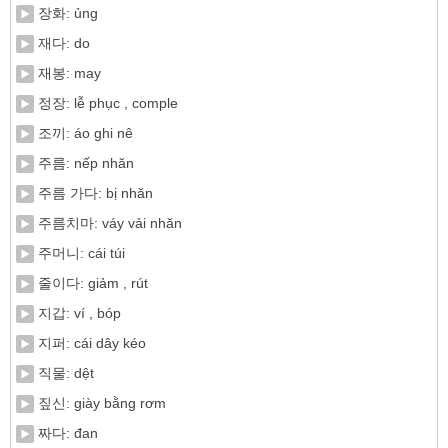
장화: ủng
재다: do
재봉: may
정장: lễ phục , comple
조끼: áo ghi nê
주름: nếp nhăn
주름 가다: bị nhăn
주름치마: váy vải nhăn
주머니: cái túi
줄이다: giảm , rút
지갑: ví , bóp
지퍼: cái dây kéo
직물: dệt
짚신: giày bằng rơm
짜다: đan