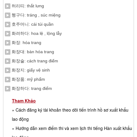
허리띠: thắt lưng
헹구다: tráng , súc miệng
호주머니: cái túi quần
화려하다: hoa lệ , lộng lẫy
화장: hóa trang
화장대: bàn hóa trang
화장술: cách trang điểm
화장지: giấy vệ sinh
화장품: mỹ phẩm
화장하다: trang điểm
Tham Khảo
» Cách đăng ký tài khoản theo dõi tiến trình hồ sơ xuất khẩu
lao động
» Hướng dẫn xem điểm thi và xem lịch thi tiếng Hàn xuất khẩu