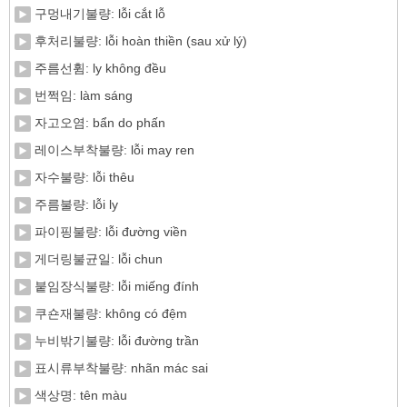
구멍내기불량: lỗi cắt lỗ
후처리불량: lỗi hoàn thiền (sau xử lý)
주름선휨: ly không đều
번쩍임: làm sáng
자고오염: bẩn do phấn
레이스부착불량: lỗi may ren
자수불량: lỗi thêu
주름불량: lỗi ly
파이핑불량: lỗi đường viền
게더링불균일: lỗi chun
붙임장식불량: lỗi miếng đính
쿠숀재불량: không có đệm
누비밖기불량: lỗi đường trần
표시류부착불량: nhãn mác sai
색상명: tên màu