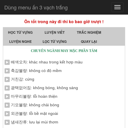
Dùng menu ấn 3 vạch trắng
Toggl
navig
Ôn tốt trong này đi thi ko bao giờ trượt !
HỌC TỪ VỰNG
LUYỆN VIẾT
TRẮC NGHIỆM
LUYỆN NGHE
LỌC TỪ VỰNG
QUAY LẠI
CHUYÊN NGÀNH MAY MẶC PHẦN TÁM
배색오차: khác nhau trong kết hợp màu
축감불량: không có độ mềm
거친감: cứng
광택없어짐: không bóng, không sáng
마무리불량: lỗi hoàn thiện
기모불량: không chải bóng
외관불량: lỗi bề mặt ngoài
냄새잔류: lưu lại mùi thơm