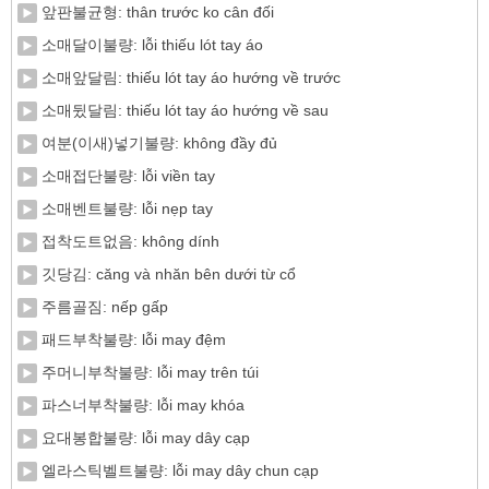
앞판불균형: thân trước ko cân đối
소매달이불량: lỗi thiếu lót tay áo
소매앞달림: thiếu lót tay áo hướng về trước
소매뒸달림: thiếu lót tay áo hướng về sau
여분(이새)넣기불량: không đầy đủ
소매접단불량: lỗi viền tay
소매벤트불량: lỗi nẹp tay
접착도트없음: không dính
깃당김: căng và nhăn bên dưới từ cổ
주름골짐: nếp gấp
패드부착불량: lỗi may đệm
주머니부착불량: lỗi may trên túi
파스너부착불량: lỗi may khóa
요대봉합불량: lỗi may dây cạp
엘라스틱벨트불량: lỗi may dây chun cạp