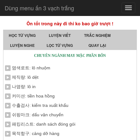
Dùng menu ấn 3 vạch trắng
Toggl
navig
Ôn tốt trong này đi thi ko bao giờ trượt !
HỌC TỪ VỰNG
LUYỆN VIẾT
TRẮC NGHIỆM
LUYỆN NGHE
LỌC TỪ VỰNG
QUAY LẠI
CHUYÊN NGÀNH MAY MẶC PHẦN BỐN
염색로트: lô nhuộm
제직량: lô dệt
나염량: lô in
커미션: tiền hoa hồng
수출검사: kiểm tra xuất khẩu
쉬핑마크: dấu vận chuyển
패킹리스트: danh sách đóng gói
목적항구: cảng dỡ hàng