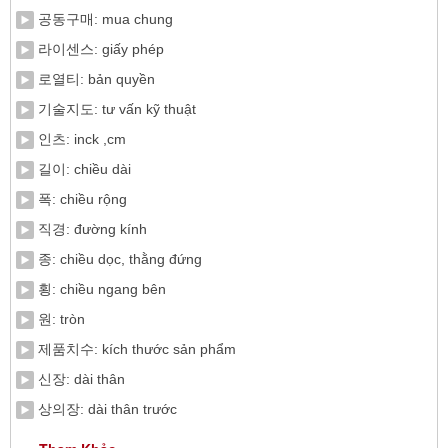
공동구매: mua chung
라이센스: giấy phép
로열티: bản quyền
기술지도: tư vấn kỹ thuật
인츠: inck ,cm
길이: chiều dài
폭: chiều rộng
직경: đường kính
종: chiều dọc, thằng đứng
횡: chiều ngang bên
원: tròn
제품치수: kích thước sản phẩm
신장: dài thân
상의장: dài thân trước