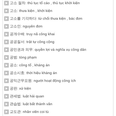
고소 절차: thủ tục tố cáo , thủ tục khởi kiện
고소: thưa kiện , khởi kiện
고소를 기각하다: từ chối thưa kiện , bác đơn
고소인: nguyên đơn
공개수배: truy nã công khai
공공질서: trật tự công cộng
공민권과 의무: quyền lợi và nghĩa vụ công dân
공범: tòng phạm
공소: công tố , kháng án
공소시효: thời hiệu kháng án
공익근무요원: người hoạt động công ích
공판: xử kiện
관세법: luật hải quan
관습법: luật bất thành văn
교도관: nhân viên coi tù