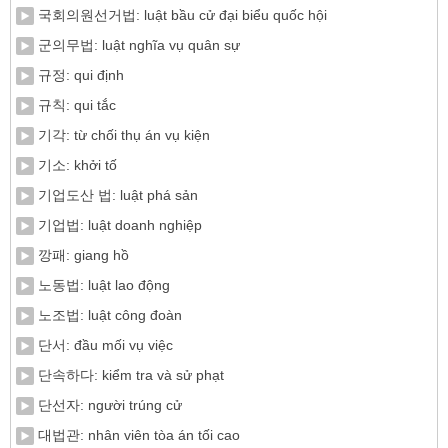
국회의원선거법: luật bầu cử đại biểu quốc hội
군의무법: luật nghĩa vụ quân sự
규정: qui định
규칙: qui tắc
기각: từ chối thụ án vụ kiện
기소: khởi tố
기업도산 법: luật phá sản
기업법: luật doanh nghiệp
깡패: giang hồ
노동법: luật lao động
노조법: luật công đoàn
단서: đầu mối vụ việc
단속하다: kiểm tra và sử phạt
단선자: người trúng cử
대법관: nhân viên tòa án tối cao