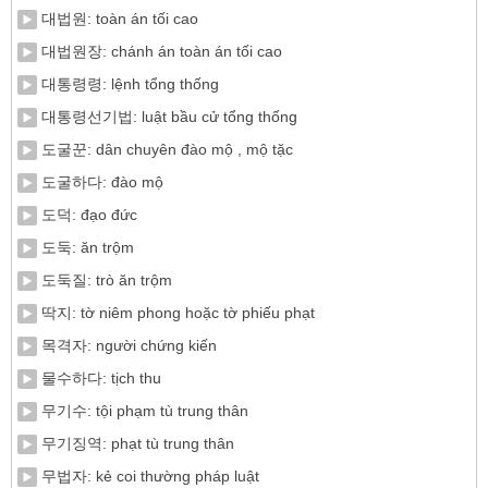
대법원: toàn án tối cao
대법원장: chánh án toàn án tối cao
대통령령: lệnh tổng thống
대통령선기법: luật bầu cử tổng thống
도굴꾼: dân chuyên đào mộ , mộ tặc
도굴하다: đào mộ
도덕: đạo đức
도둑: ăn trộm
도둑질: trò ăn trộm
딱지: tờ niêm phong hoặc tờ phiếu phạt
목격자: người chứng kiến
물수하다: tịch thu
무기수: tội phạm tù trung thân
무기징역: phạt tù trung thân
무법자: kẻ coi thường pháp luật