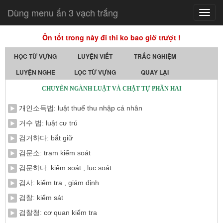
Dùng menu ấn 3 vạch trắng
Toggl
navig
Ôn tốt trong này đi thi ko bao giờ trượt !
HỌC TỪ VỰNG
LUYỆN VIẾT
TRẮC NGHIỆM
LUYỆN NGHE
LỌC TỪ VỰNG
QUAY LẠI
CHUYÊN NGÀNH LUẬT VÀ CHẬT TỰ PHẦN HAI
개인소득법: luật thuế thu nhập cá nhân
거수 법: luật cư trú
검거하다: bắt giữ
검문소: trạm kiểm soát
검문하다: kiểm soát , lục soát
검사: kiểm tra , giám định
검찰: kiểm sát
검찰청: cơ quan kiểm tra