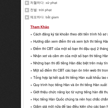
처혈하다: xử phạt
천벌: trời phạt
체포하다: bắt giam
Tham Khảo
» Cách đăng ký tài khoản theo dõi tiến trình hồ sơ
» Hướng dẫn xem điểm thi và xem lịch thi tiếng Hà
» Điểm thi CBT của một số bạn thi đậu quý 2 thá
» Nhận xet và cảm ơn của một số bạn thi tiếng Hà
» Những bạn thi đỗ tiềng Hàn đăc biệt trên máy t
» Một số điểm thi CBT các bạn ôn trên web thi tro
» Tổng hợp lại kết quả thi tiếng Hàn xuất khẩu la
» Quy trình học tiếng Hàn và ôn thi tiếng Hàn xuất
» Giới thiệu chức năng lọc từ vựng tiếng hàn đã th
» Học tiếng Hàn Quốc chúng ta nên học chắc chắn
» Giảm giá một nửa để tạo điều kiện cho các bạn 