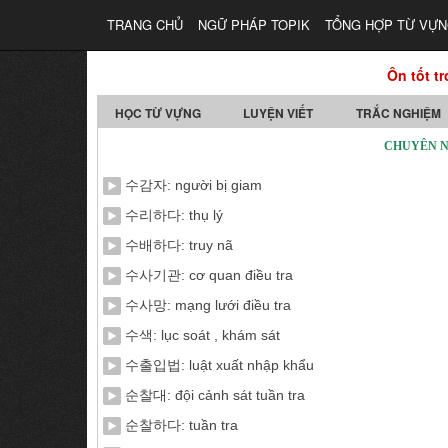
TRANG CHỦ
NGỮ PHÁP TOPIK
TỔNG HỢP TỪ VỰ
Ôn tốt tr
HỌC TỪ VỰNG
LUYỆN VIẾT
TRẮC NGHIỆM
CHUYÊN N
수감자: người bị giam
수리하다: thụ lý
수배하다: truy nã
수사기관: cơ quan điều tra
수사망: mạng lưới điều tra
수색: lục soát , khám sát
수출입법: luật xuất nhập khẩu
순찰대: đội cảnh sát tuần tra
순찰하다: tuần tra