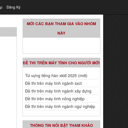
ập
Đăng Ký
MỜI CÁC BẠN THAM GIA VÀO NHÓM
NÀY
ĐỀ THI TRÊN MÁY TÍNH CHO NGƯỜI MỚI
Từ vựng tiếng hàn xklđ 2025 (mới)
Đề thi trên máy tính ngành sxct
Đề thi trên máy tính ngành xây dựng
Đề thi trên máy tính nông nghiệp
Đề thi trên máy tính ngành ngư nghiệp
THÔNG TIN NỔI BẬT THAM KHẢO