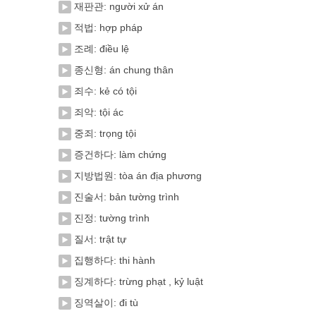
재판관: người xử án
적법: hợp pháp
조례: điều lệ
종신형: án chung thân
죄수: kẻ có tội
죄악: tội ác
중죄: trọng tội
증건하다: làm chứng
지방법원: tòa án địa phương
진술서: bản tường trình
진정: tường trình
질서: trật tự
집행하다: thi hành
징계하다: trừng phạt , kỷ luật
징역살이: đi tù