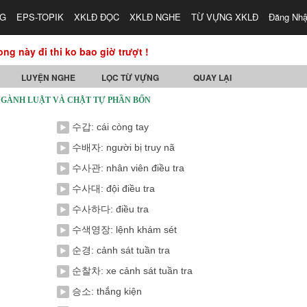
NG
EPS-TOPIK
XKLĐ ĐỌC
XKLĐ NGHE
TỪ VỰNG XKLĐ
Đăng Nh
ong này đi thi ko bao giờ trượt !
LUYỆN NGHE
LỌC TỪ VỰNG
QUAY LẠI
GÀNH LUẬT VÀ CHẬT TỰ PHẦN BỐN
수갑: cái còng tay
수배자: người bị truy nã
수사관: nhân viên điều tra
수사대: đội điều tra
수사하다: điều tra
수색영장: lệnh khám sét
순경: cảnh sát tuần tra
순찰차: xe cảnh sát tuần tra
승소: thắng kiện