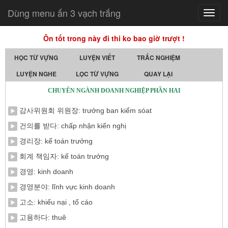
Dùng menu ấn 3 vạch trắng
Toggl
navig
Ôn tốt trong này đi thi ko bao giờ trượt !
HỌC TỪ VỰNG
LUYỆN VIẾT
TRẮC NGHIỆM
LUYỆN NGHE
LỌC TỪ VỰNG
QUAY LẠI
CHUYÊN NGÀNH DOANH NGHIỆP PHẦN HAI
감사위원회 위원장: trưởng ban kiểm sóat
건의를 받다: chấp nhận kiến nghị
경리장: kế toán trưởng
회계 책임자: kế toán trưởng
경영: kinh doanh
경영분야: lĩnh vực kinh doanh
고소: khiếu nại , tố cáo
고용하다: thuê